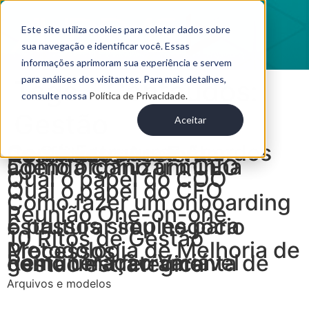
Este site utiliza cookies para coletar dados sobre
sua navegação e identificar você. Essas
informações aprimoram sua experiência e servem
para análises dos visitantes. Para mais detalhes,
Tags - Conteúdos:
consulte nossa
Política de Privacidade.
Gestão
Aceitar
Como Estruturar Acordos de Sócios para Evitar Conflitos e Acelerar Resultados
Como organizar minha agenda como um CEO
Qual o papel do COO
Qual o papel do CFO
Como fazer um onboarding
Reunião One-on-one
6 passos simples para estruturar seu negócio
10 Ritos de Gestão
Metodologia de Melhoria de Processos
Remuneração Variável como uma ferramenta de gestão estratégica
Arquivos e modelos