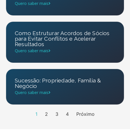
Quero saber mais
Como Estruturar Acordos de Sócios
para Evitar Conflitos e Acelerar
Resultados
Quero saber mais
Sucessão: Propriedade, Família &
Negócio
Quero saber mais
1
2
3
4
Próximo