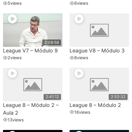
5
views
6
views
2:09:56
League V7 – Módulo 9
League V8 – Módulo 3
2
views
8
views
2:41:12
2:53:32
League 8 – Módulo 2 –
League 8 – Módulo 2
Aula 2
16
views
13
views