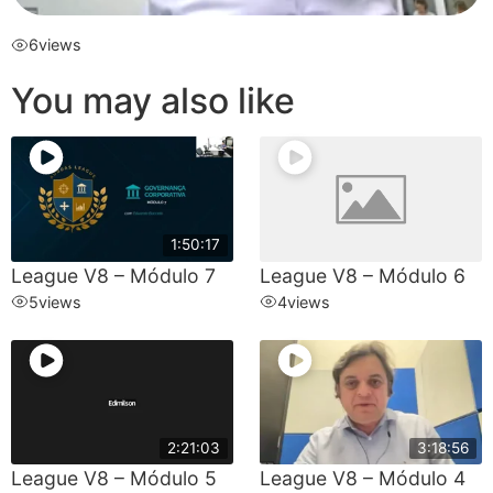
6
views
You may also like
1:50:17
League V8 – Módulo 7
League V8 – Módulo 6
5
views
4
views
2:21:03
3:18:56
League V8 – Módulo 5
League V8 – Módulo 4