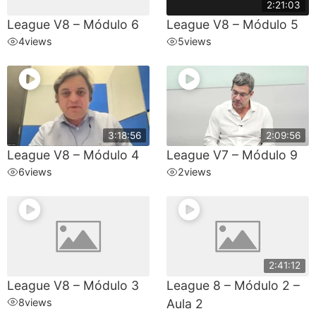
2:21:03
League V8 – Módulo 6
League V8 – Módulo 5
4
views
5
views
3:18:56
2:09:56
League V8 – Módulo 4
League V7 – Módulo 9
6
views
2
views
2:41:12
League V8 – Módulo 3
League 8 – Módulo 2 –
8
views
Aula 2