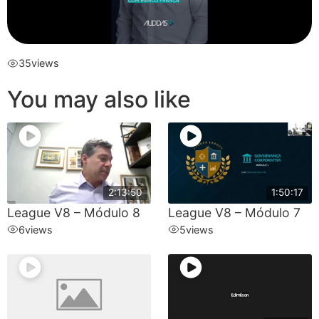
35
views
You may also like
2:13:50
1:50:17
League V8 – Módulo 8
League V8 – Módulo 7
6
views
5
views