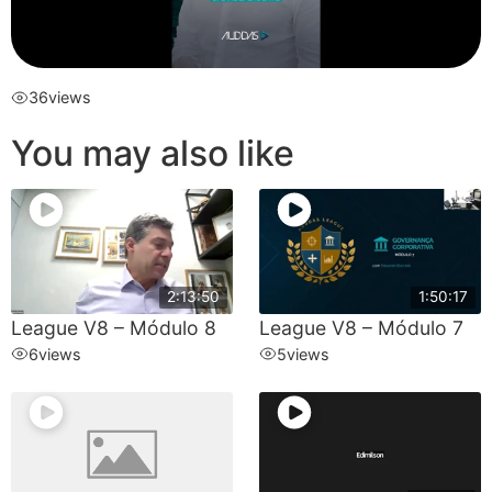
36
views
You may also like
2:13:50
1:50:17
League V8 – Módulo 8
League V8 – Módulo 7
6
views
5
views