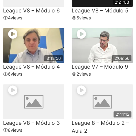
2:21:03
League V8 – Módulo 6
League V8 – Módulo 5
4
views
5
views
3:18:56
2:09:56
League V8 – Módulo 4
League V7 – Módulo 9
6
views
2
views
2:41:12
League V8 – Módulo 3
League 8 – Módulo 2 –
8
views
Aula 2