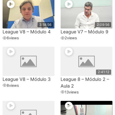
3:18:56
2:09:56
League V8 – Módulo 4
League V7 – Módulo 9
6
views
2
views
2:41:12
League V8 – Módulo 3
League 8 – Módulo 2 –
8
views
Aula 2
13
views