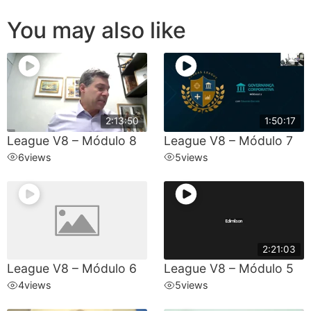
You may also like
2:13:50
1:50:17
League V8 – Módulo 8
League V8 – Módulo 7
6
views
5
views
2:21:03
League V8 – Módulo 6
League V8 – Módulo 5
4
views
5
views