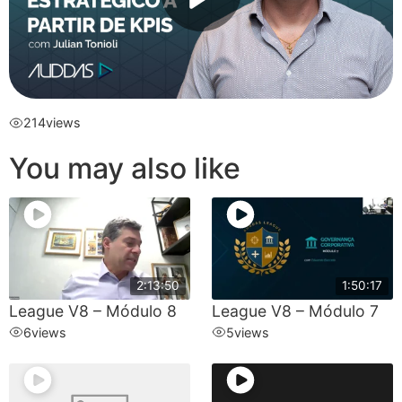
214
views
You may also like
2:13:50
1:50:17
League V8 – Módulo 8
League V8 – Módulo 7
6
views
5
views