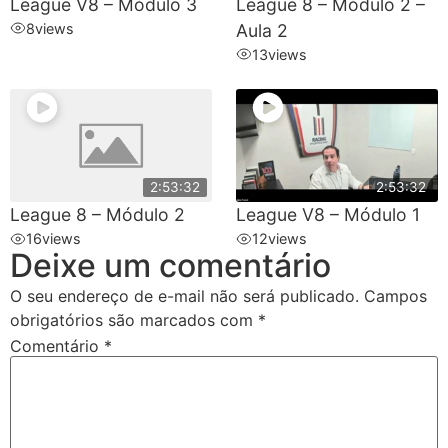
League V8 – Módulo 3
League 8 – Módulo 2 –
8
views
Aula 2
13
views
2:53:32
2:53:32
League 8 – Módulo 2
League V8 – Módulo 1
16
views
12
views
Deixe um comentário
O seu endereço de e-mail não será publicado.
Campos
obrigatórios são marcados com
*
Comentário
*