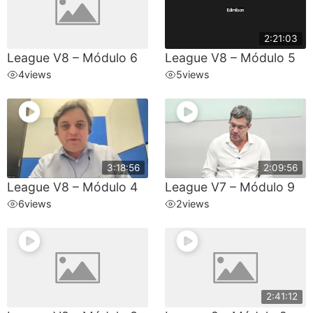
2:21:03
League V8 – Módulo 6
League V8 – Módulo 5
4
views
5
views
3:18:56
2:09:56
League V8 – Módulo 4
League V7 – Módulo 9
6
views
2
views
2:41:12