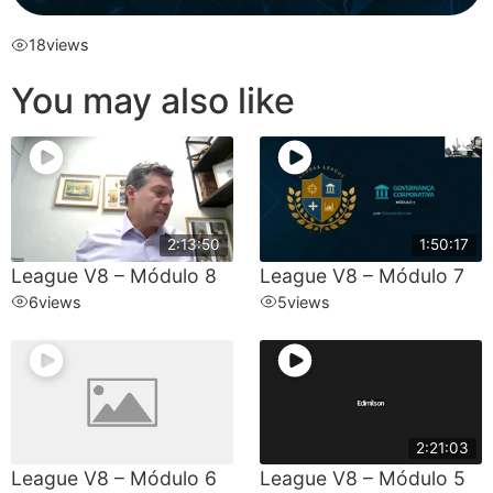
18
views
You may also like
2:13:50
1:50:17
League V8 – Módulo 8
League V8 – Módulo 7
6
views
5
views
2:21:03
League V8 – Módulo 6
League V8 – Módulo 5