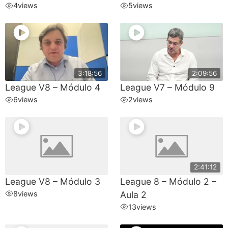
4
views
5
views
3:18:56
2:09:56
League V8 – Módulo 4
League V7 – Módulo 9
6
views
2
views
2:41:12
League V8 – Módulo 3
League 8 – Módulo 2 –
8
views
Aula 2
13
views