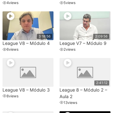
4
views
5
views
3:18:56
2:09:56
League V8 – Módulo 4
League V7 – Módulo 9
6
views
2
views
2:41:12
League V8 – Módulo 3
League 8 – Módulo 2 –
8
views
Aula 2
13
views