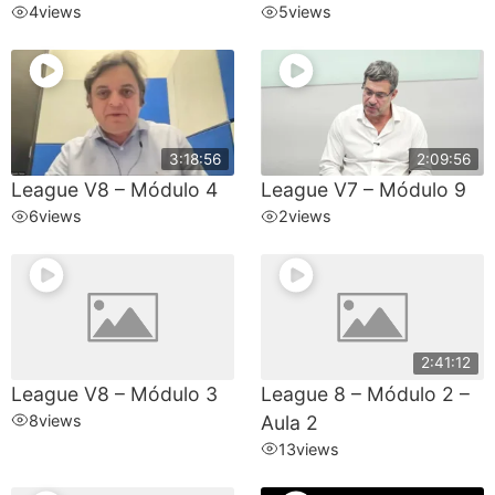
4
views
5
views
3:18:56
2:09:56
League V8 – Módulo 4
League V7 – Módulo 9
6
views
2
views
2:41:12
League V8 – Módulo 3
League 8 – Módulo 2 –
8
views
Aula 2
13
views