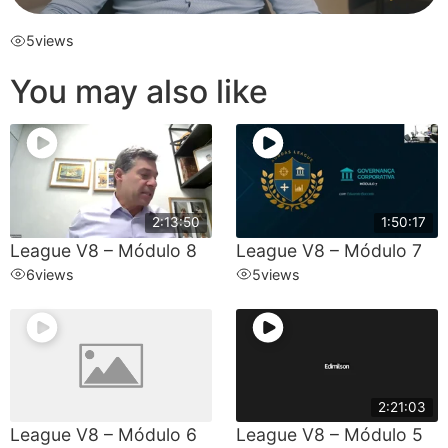
5
views
You may also like
2:13:50
1:50:17
League V8 – Módulo 8
League V8 – Módulo 7
6
views
5
views
2:21:03
League V8 – Módulo 6
League V8 – Módulo 5