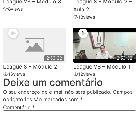
League V8 – Módulo 3
League 8 – Módulo 2 –
8
views
Aula 2
13
views
2:53:32
2:53:32
League 8 – Módulo 2
League V8 – Módulo 1
16
views
12
views
Deixe um comentário
O seu endereço de e-mail não será publicado.
Campos
obrigatórios são marcados com
*
Comentário
*