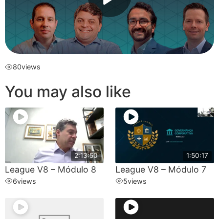
80
views
You may also like
2:13:50
1:50:17
League V8 – Módulo 8
League V8 – Módulo 7
6
views
5
views