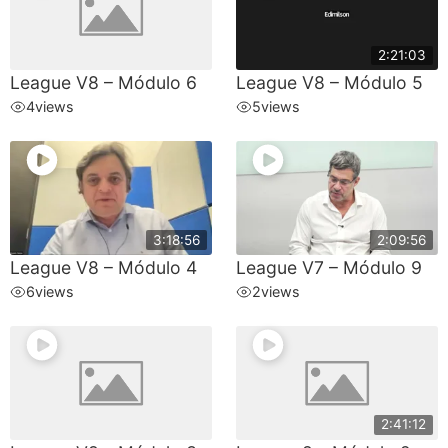
2:21:03
League V8 – Módulo 6
League V8 – Módulo 5
4
views
5
views
3:18:56
2:09:56
League V8 – Módulo 4
League V7 – Módulo 9
6
views
2
views
2:41:12