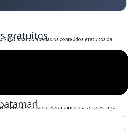
s gratuitos
ou R$1Bi usando apenas os conteúdos gratuitos da
 patamar!
 intensiva que vão acelerar ainda mais sua evolução.