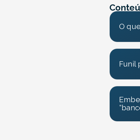
Conteú
O que
Funil
Embed
“banc