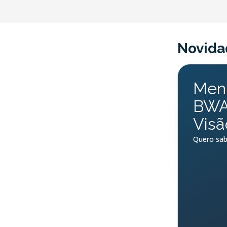
Novida
Ment
BWA 
Visã
Quero sab