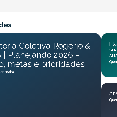
des
oria Coletiva Rogerio &
Pla
su
| Planejando 2026 –
sus
o, metas e prioridades
Quer
er mais
Aná
Quer