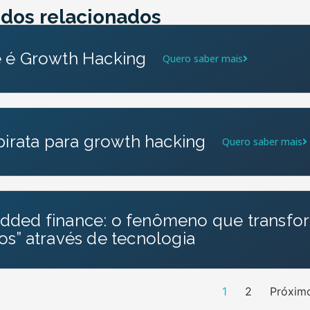
dos relacionados
 é Growth Hacking
Quero saber mais
 pirata para growth hacking
Quero saber mais
ded finance: o fenômeno que transf
os” através de tecnologia
1
2
Próxim