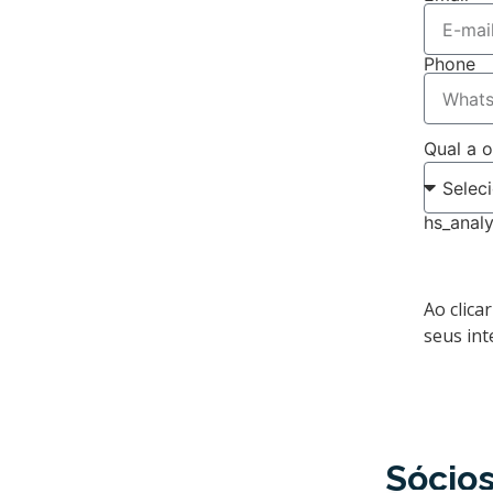
Phone
Qual a 
hs_analy
Ao clica
seus in
Sócio