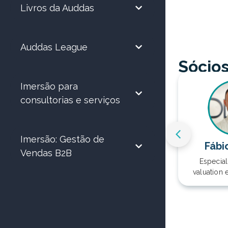
Livros da Auddas
Auddas League
Sócio
Imersão para
consultorias e serviços
ança
Julian Tonioli
pital, M&A
Especialista em
ça.
planejamento estratégico,
Imersão: Gestão de
governança, valuation, M&A,
Fábi
investimento e captação de
Vendas B2B
recursos.
Especia
valuation 