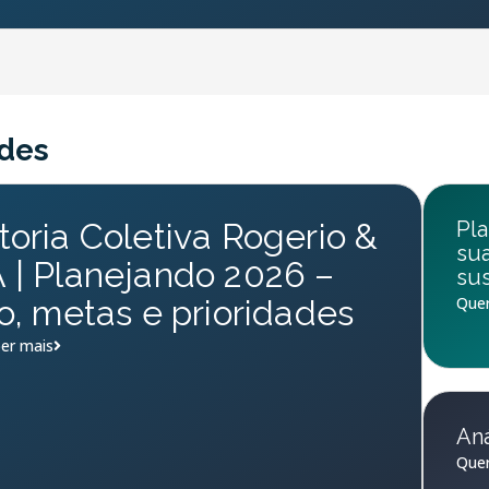
des
oria Coletiva Rogerio &
Pla
su
| Planejando 2026 –
sus
o, metas e prioridades
Quer
er mais
Aná
Quer