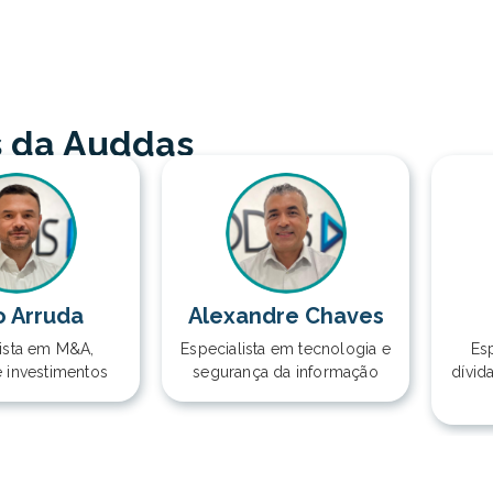
s da Auddas
o Arruda
Alexandre Chaves
lista em M&A,
Especialista em tecnologia e
Esp
e investimentos
segurança da informação
dívid