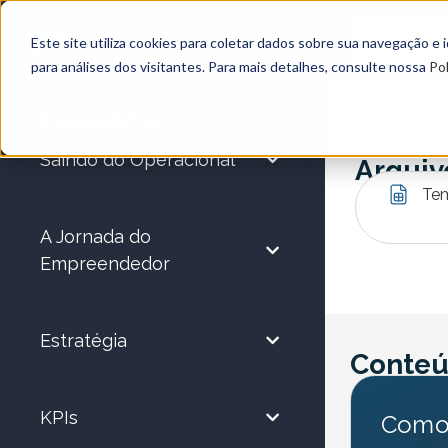
Este site utiliza cookies para coletar dados sobre sua navegação e
para análises dos visitantes. Para mais detalhes, consulte nossa
Pol
Categorias
Saindo do Operacional
Arquiv
Tem
A Jornada do
Empreendedor
Estratégia
Conteú
KPIs
Como 