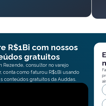
re R$1Bi com nossos
E
eúdos gratuitos
n
 Rezende, consultor no varejo
Fa
r, conta como faturou R$1Bi usando
pr
s conteúdos gratuitos da Auddas.
ai