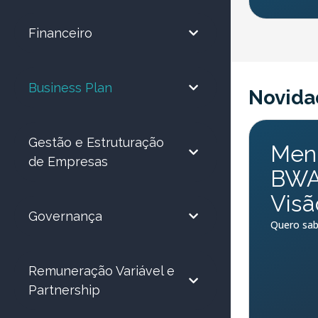
Financeiro
Business Plan
Novida
Gestão e Estruturação
Ment
de Empresas
BWA 
Visã
Governança
Quero sab
Remuneração Variável e
Partnership