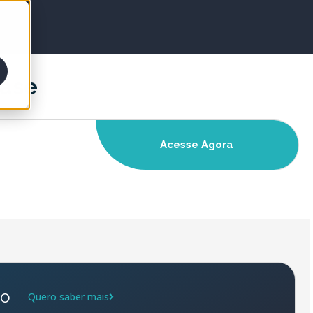
Case
Acesse Agora
do
Quero saber mais