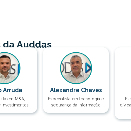
s da Auddas
o Arruda
Alexandre Chaves
lista em M&A,
Especialista em tecnologia e
Esp
e investimentos
segurança da informação
dívid