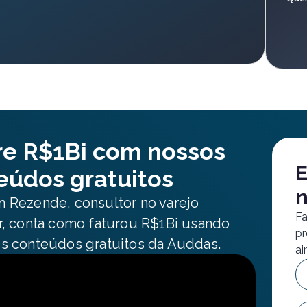
re R$1Bi com nossos
E
eúdos gratuitos
n
 Rezende, consultor no varejo
Fa
r, conta como faturou R$1Bi usando
pr
s conteúdos gratuitos da Auddas.
ai