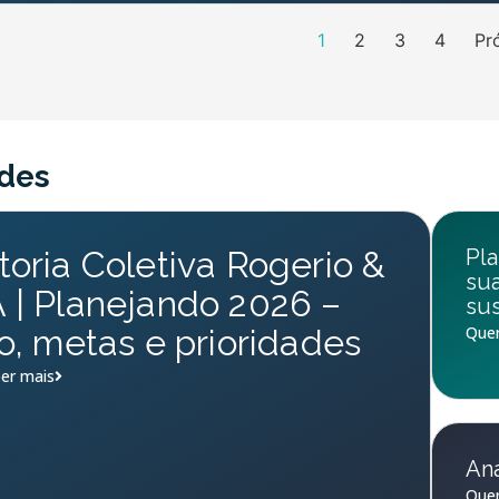
1
2
3
4
Pr
des
oria Coletiva Rogerio &
Pla
su
| Planejando 2026 –
sus
o, metas e prioridades
Quer
er mais
Aná
Quer