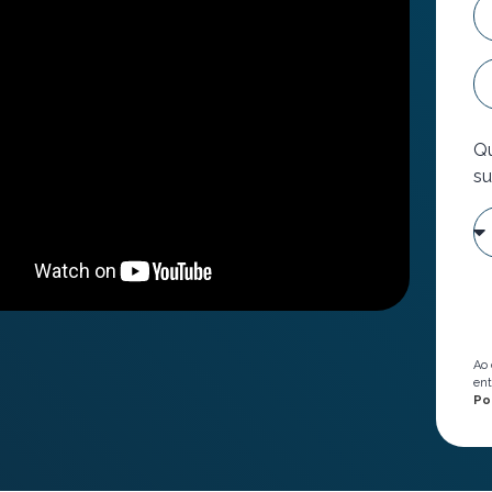
Qu
su
Ao 
ent
Po