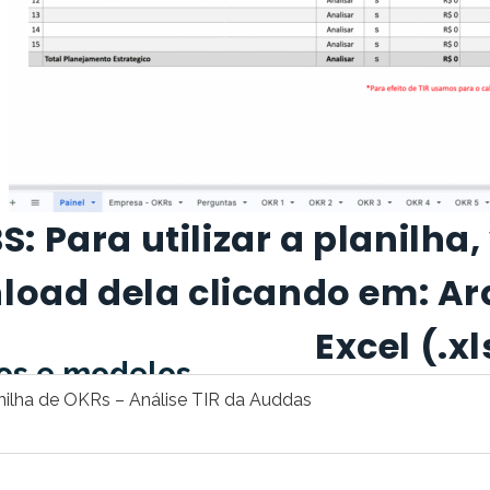
S: Para utilizar a planilha
oad dela clicando em: Arq
Excel (.xl
os e modelos
nilha de OKRs – Análise TIR da Auddas