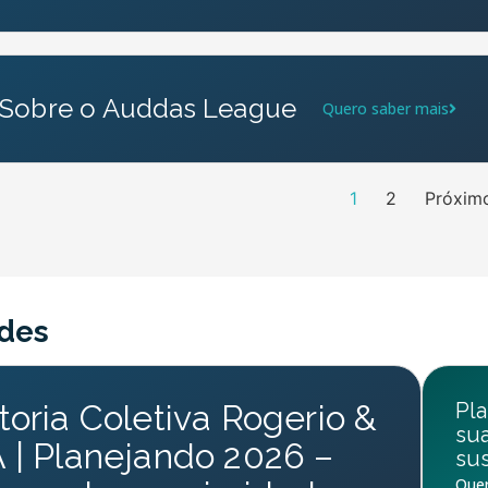
Sobre o Auddas League
Quero saber mais
1
2
Próxim
des
oria Coletiva Rogerio &
Pla
su
| Planejando 2026 –
sus
Quer