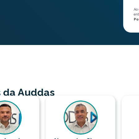
Ao 
ent
Po
s da Auddas