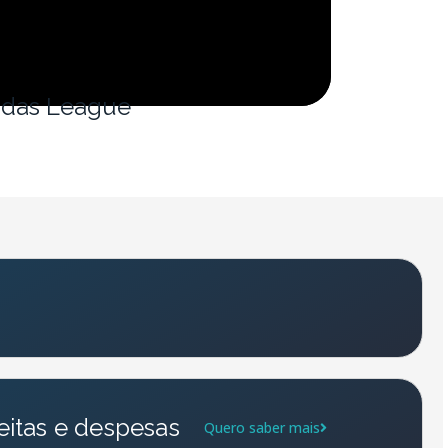
ddas League
eitas e despesas
Quero saber mais