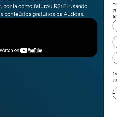
Fa
r, conta como faturou R$1Bi usando
pr
s conteúdos gratuitos da Auddas.
ai
Qu
su