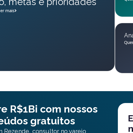
o, metas e prioridades
er mais
Aná
Quer
re R$1Bi com nossos
E
eúdos gratuitos
n
 Rezende, consultor no varejo