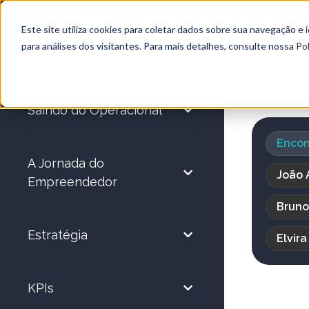
Este site utiliza cookies para coletar dados sobre sua navegação e
para análises dos visitantes. Para mais detalhes, consulte nossa
Pol
Categorias
Saindo do Operacional
Encon
A Jornada do
João 
Empreendedor
Bruno
Estratégia
Elvir
KPIs