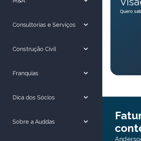
Visã
M&A
Quero sab
Consultorias e Serviços
Construção Civil
Franquias
Dica dos Sócios
Fatu
Sobre a Auddas
cont
Anderson