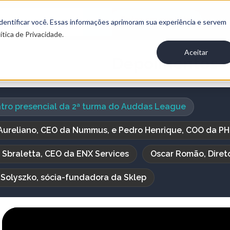
Entre em contato
 identificar você. Essas informações aprimoram sua experiência e servem
ítica de Privacidade.
Aceitar
Depoimentos –
tro presencial da 2ª turma do Auddas League
Aureliano, CEO da Nummus, e Pedro Henrique, COO da P
 Sbraletta, CEO da ENX Services
Oscar Romão, Diret
a Solyszko, sócia-fundadora da Sklep