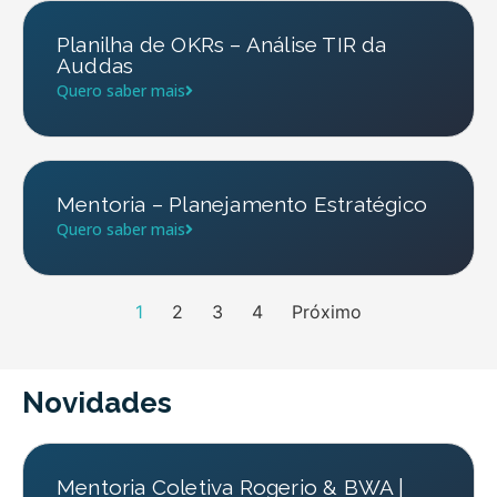
Planilha de OKRs – Análise TIR da
Auddas
Quero saber mais
Mentoria – Planejamento Estratégico
Quero saber mais
1
2
3
4
Próximo
Novidades
Mentoria Coletiva Rogerio & BWA |