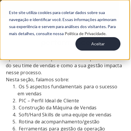
Este site utiliza cookies para coletar dados sobre sua
navegação e identificar você. Essas informações aprimoram
Como aumentar suas vendas
sua experiência e servem para análises dos visitantes. Para
com um time de alta
mais detalhes, consulte nossa
Política de Privacidade.
performance
Aceitar
Aprenda o caminho para aumentar a performance
do seu time de vendas e como a sua gestão impacta
nesse processo.
Nesta seção, falamos sobre:
Os 5 aspectos fundamentais para o sucesso
em vendas
PIC – Perfil Ideal de Cliente
Construção da Máquina de Vendas
Soft/Hard Skills de uma equipe de vendas
Rotina de acompanhamento/gestão
Ferramentas para gestão da operação