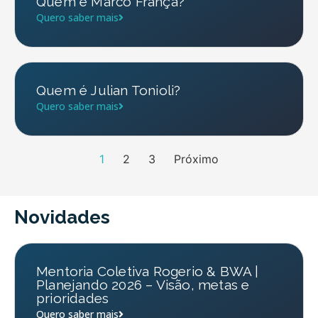
Quem é Marco França?
Quero saber mais
Quem é Julian Tonioli?
Quero saber mais
1
2
3
Próximo
Novidades
Mentoria Coletiva Rogerio & BWA |
Planejando 2026 – Visão, metas e
prioridades
Quero saber mais