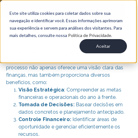
Este site utiliza cookies para coletar dados sobre sua
navegação e identificar você. Essas informações aprimoram
Modelo de orçamento pela DRE
sua experiência e servem para análises dos visitantes. Para
mais detalhes, consulte nossa
Política de Privacidade.
Realizar seu orçamento no início do ano é
Aceitar
uma
estratégia crucial para o
crescimento
sustentável do seu negócio. Este
processo não apenas oferece uma visão clara das
finanças, mas também proporciona diversos
benefícios, como:
Visão Estratégica
: Compreender as metas
financeiras e operacionais do ano à frente.
Tomada de Decisões:
Basear decisões em
dados concretos e planejamento antecipado.
Controle Financeiro:
Identificar áreas de
oportunidade e gerenciar eficientemente os
recursos.