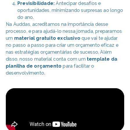
Previsibilidade:
Antecipar desafios e
oportunidades, minimizando surpresas ao longo
do ano.
Na Auddas, acreditamos na importância desse
processo, e para ajudá-lo nessa jornada, preparamos
um
material gratuito exclusivo
que vai te ajudar
no passo a passo para criar um orçamento eficaz e
nas estratégias orçamentárias de sucesso. Além
disso, nosso material conta com um
template da
planilha de orçamento
para facilitar o
desenvolvimento.