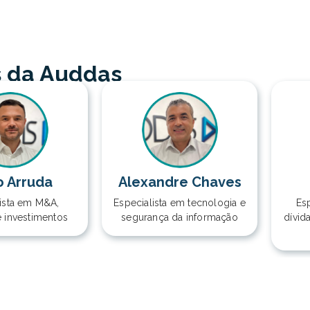
s da Auddas
o Arruda
Alexandre Chaves
lista em M&A,
Especialista em tecnologia e
Esp
e investimentos
segurança da informação
dívid