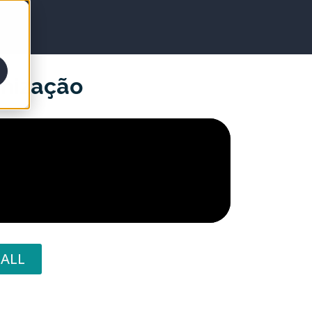
imização
ALL