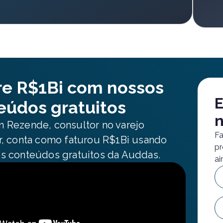
re R$1Bi com nossos
E
eúdos gratuitos
n
 Rezende, consultor no varejo
Fa
r, conta como faturou R$1Bi usando
pr
s conteúdos gratuitos da Auddas.
ai