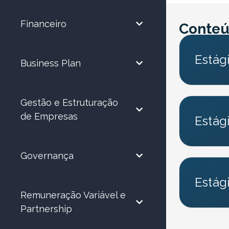
Financeiro
Conteú
Estág
Business Plan
Gestão e Estruturação
de Empresas
Estág
Governança
Estág
Remuneração Variável e
Partnership