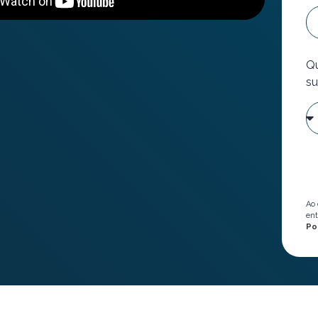
Qu
su
Ao 
ent
Po