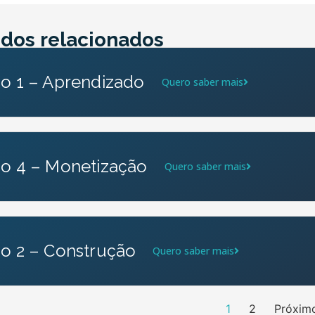
dos relacionados
io 1 – Aprendizado
Quero saber mais
io 4 – Monetização
Quero saber mais
io 2 – Construção
Quero saber mais
1
2
Próxim