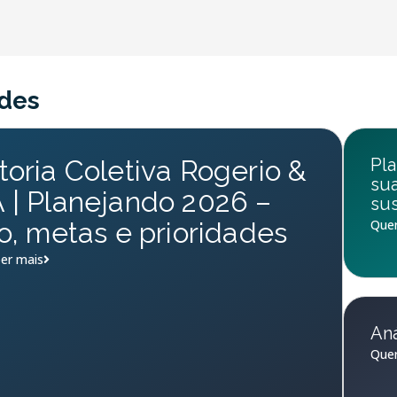
des
oria Coletiva Rogerio &
Pla
su
| Planejando 2026 –
sus
o, metas e prioridades
Quer
er mais
Aná
Quer