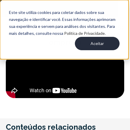
Este site utiliza cookies para coletar dados sobre sua
navegação e identificar você. Essas informações aprimoram
Webinar – De 0 a 500 Franquias:
sua experiência e servem para análises dos visitantes. Para
quando e como franquear sua
mais detalhes, consulte nossa
Política de Privacidade.
empresa
Aceitar
Conteúdos relacionados